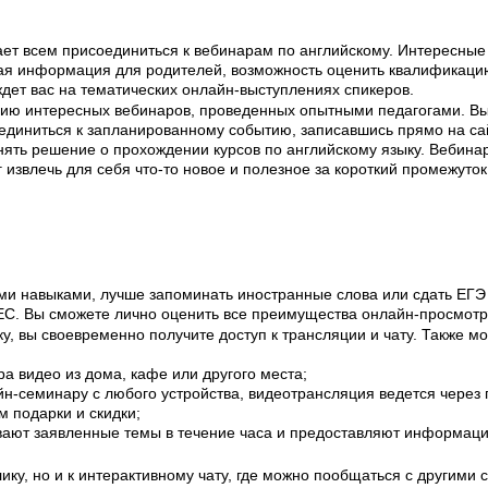
т всем присоединиться к вебинарам по английскому. Интересные
зная информация для родителей, возможность оценить квалификаци
ждет вас на тематических онлайн-выступлениях спикеров.
ерию интересных вебинаров, проведенных опытными педагогами. В
диниться к запланированному событию, записавшись прямо на са
нять решение о прохождении курсов по английскому языку. Вебина
 извлечь для себя что-то новое и полезное за короткий промежуто
ыми навыками, лучше запоминать иностранные слова или сдать ЕГ
C. Вы сможете лично оценить все преимущества онлайн-просмотр
, вы своевременно получите доступ к трансляции и чату. Также мо
а видео из дома, кафе или другого места;
айн-семинару с любого устройства, видеотрансляция ведется чере
 подарки и скидки;
вают заявленные темы в течение часа и предоставляют информаци
лику, но и к интерактивному чату, где можно пообщаться с другим