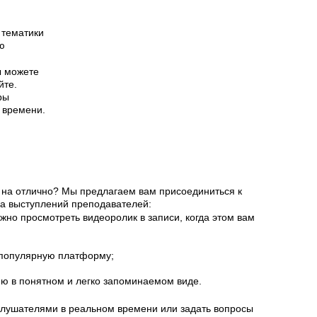
 тематики
ю
ы можете
йте.
ры
к времени.
Э на отлично? Мы предлагаем вам присоединиться к
а выступлений преподавателей:
жно просмотреть видеоролик в записи, когда этом вам
з популярную платформу;
ю в понятном и легко запоминаемом виде.
и слушателями в реальном времени или задать вопросы