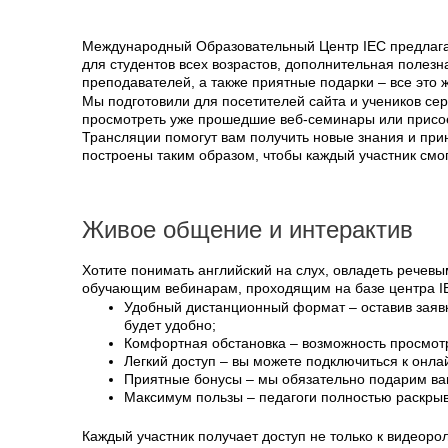
Международный Образовательный Центр IEC предлагае
для студентов всех возрастов, дополнительная поле
преподавателей, а также приятные подарки – все это 
Мы подготовили для посетителей сайта и учеников с
просмотреть уже прошедшие веб-семинары или присое
Трансляции помогут вам получить новые знания и при
построены таким образом, чтобы каждый участник смог
Живое общение и интерактив
Хотите понимать английский на слух, овладеть речев
обучающим вебинарам, проходящим на базе центра IE
Удобный дистанционный формат – оставив заявку
будет удобно;
Комфортная обстановка – возможность просмотр
Легкий доступ – вы можете подключиться к онл
Приятные бонусы – мы обязательно подарим вам
Максимум пользы – педагоги полностью раскры
Каждый участник получает доступ не только к видеоро