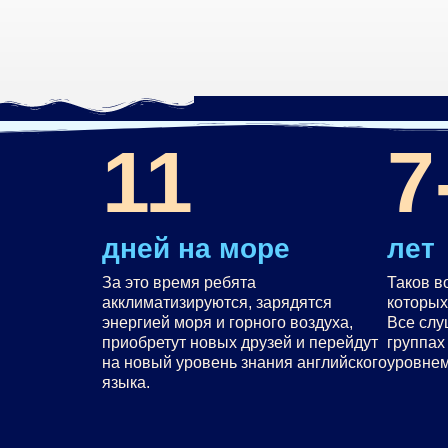
11
7
дней на море
лет
За это время ребята
Таков в
акклиматизируются, зарядятся
которых
энергией моря и горного воздуха,
Все слу
приобретут новых друзей и перейдут
группах
на новый уровень знания английского
уровнем
языка.