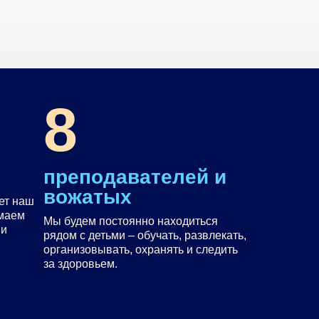
8
преподавателей и
вожатых
ет наш
имаем
Мы будем постоянно находиться
 и
рядом с детьми – обучать, развлекать,
организовывать, охранять и следить
за здоровьем.