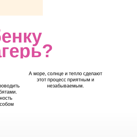
енку
агерь?
А море, солнце и тепло сделают
этот процесс приятным и
роводить
незабываемым.
бятами.
ность
особом