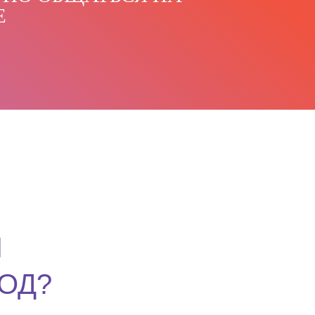
Е
И
ОД?