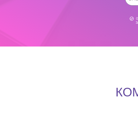
О
З
КО