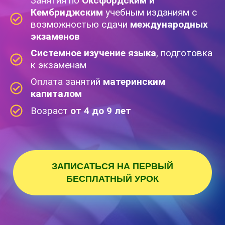
Занятия по
Оксфордским и
Кембриджским
учебным изданиям с
возможностью сдачи
международных
экзаменов
Системное изучение языка
, подготовка
к экзаменам
Оплата занятий
материнским
капиталом
Возраст
от 4 до 9 лет
ЗАПИСАТЬСЯ НА ПЕРВЫЙ
БЕСПЛАТНЫЙ УРОК