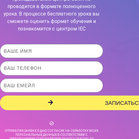
проводится в формате полноценного
урока. В процессе бесплатного урока вы
сможете оценить формат обучения и
познакомится с центром IEC
ЗАПИСАТЬС
ОТПРАВЛЯЯ ЗАЯВКУ, Я ДАЮ СОГЛАСИЕ НА ОБРАБОТКУ МОИХ
ПЕРСОНАЛЬНЫХ ДАННЫХ В СООТВЕТСТВИИ С
ТРЕБОВАНИЯМИ СТАТЬИ 9 ФЕДЕРАЛЬНОГО ЗАКОНА ОТ