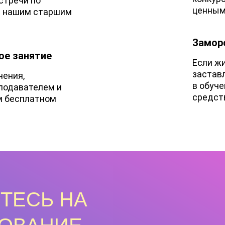
стречи по
ценным
с нашим старшим
Замор
ое занятие
Если ж
застав
нения,
в обуч
еподавателем и
средств
м бесплатном
ТЕСЬ НА