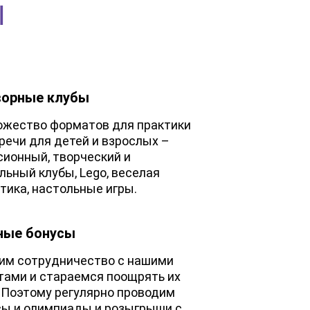
Ы
ворные клубы
ожество форматов для практики
речи для детей и взрослых –
сионный, творческий и
ьный клубы, Lego, веселая
тика, настольные игры.
ные бонусы
им сотрудничество с нашими
тами и стараемся поощрять их
. Поэтому регулярно проводим
сы и олимпиады и розыгрыши с