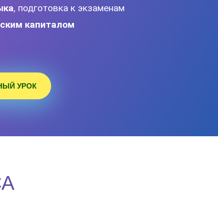
ыка
, подготовка к экзаменам
ским капиталом
т
НЫЙ УРОК
СА