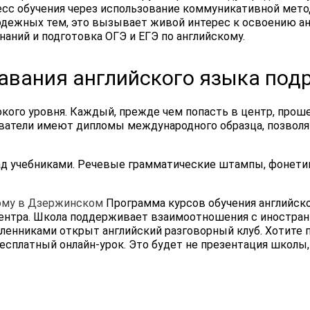
цесс обучения через использование коммуникативной мет
дежных тем, это вызывает живой интерес к освоению анг
аний и подготовка ОГЭ и ЕГЭ по английскому.
авания английского языка под
ого уровня. Каждый, прежде чем попасть в центр, проше
атели имеют дипломы международного образца, позволя
 над учебниками. Речевые грамматические штампы, фонет
кому в Дзержинском
Программа курсов обучения английско
ентра. Школа поддерживает взаимоотношения с иностра
ленниками открыт английский разговорный клуб. Хотите
есплатный онлайн-урок. Это будет не презентация школы,