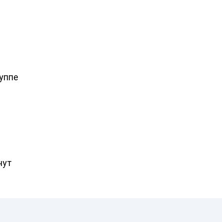
уппе
нут