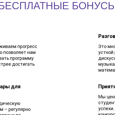
БЕСПЛАТНЫЕ БОНУС
а
Разго
живаем прогресс
Это мн
о позволяет нам
устной 
вать программу
дискус
ыстрее достигать
музыкал
матема
нары для
Прият
Мы цен
студен
дическую
успехи
м – регулярно
конкур